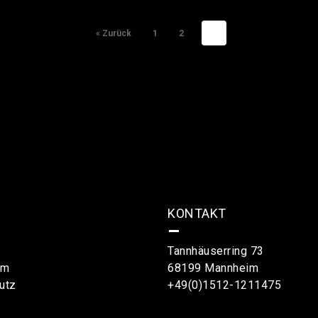
« Zurück
1
2
3
KONTAKT
–
Tannhäuserring 73
um
68199 Mannheim
utz
+49(0)1512-1211475