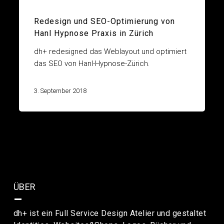
Web Design
Redesign und SEO-Optimierung von
Hanl Hypnose Praxis in Zürich
dh+ redesigned das Weblayout und optimiert
das SEO von Hanl-Hypnose-Zürich.
3. September 2018
ÜBER
–
dh+ ist ein Full Service Design Atelier und gestaltet