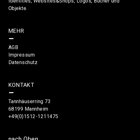
Identities, Websites&Shops, Logos, Bücher und
Objekte.
MEHR
–
AGB
Impressum
Datenschutz
KONTAKT
–
Tannhäuserring 73
68199 Mannheim
+49(0)1512-1211475
nach Oben