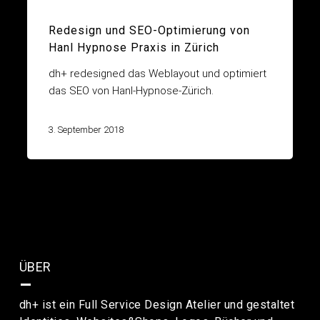
Web Design
Redesign und SEO-Optimierung von
Hanl Hypnose Praxis in Zürich
dh+ redesigned das Weblayout und optimiert
das SEO von Hanl-Hypnose-Zürich.
3. September 2018
ÜBER
–
dh+ ist ein Full Service Design Atelier und gestaltet