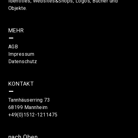
Identities, Websites&Shops, Logos, Bücher und
Objekte.
MEHR
–
AGB
Impressum
Datenschutz
KONTAKT
–
Tannhäuserring 73
68199 Mannheim
+49(0)1512-1211475
nach Oben