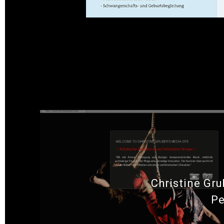
dh+ gestaltet Info-Faltblatt für Heilprakt
Christine Gru
P