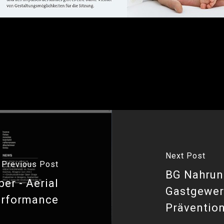
iker und Cranio-Sacral-Experte
C.D. Schulz
in Bregenz/Austria.
Next Post
Previous Post
BG Nahrun
ber - Aerial
Gastgewer
erformance
Präventio