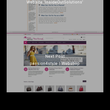
Website 'InsideOutSolutions'
Next Post
passion4style | Webshop