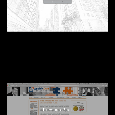
dh+ gestaltet Re-Design der Homepage
von
HAG-Realestate
.
Previous Post