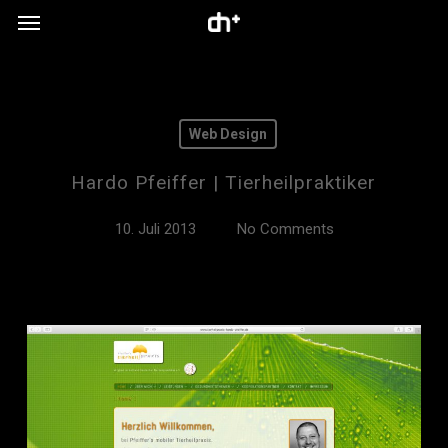
Menu
Skip
to
main
content
Web Design
Hardo Pfeiffer | Tierheilpraktiker
10. Juli 2013
No Comments