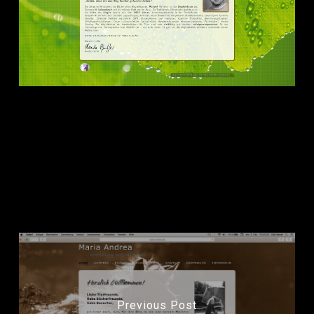
dh+ gestaltet Logo und Homepage und realisiert den
Webauftritt mit CMS, CSS und HTML für
Hardo Pfeiffer
,
Tierheilpraktiker aus Hattersheim a. M.
Previous Post