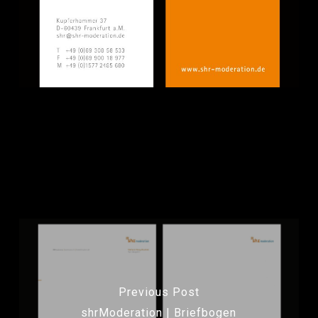
dh+ gestaltet Geschäftskarte für
shrModeration
in
Frankfurt a. M.
Previous Post
shrModeration | Briefbogen