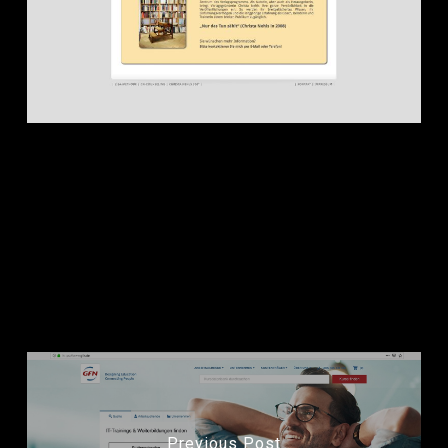
dh + gestaltet und realisiert Webshop mit
WooCommerce-Lösung in WordPress-
CMS für
Verlag Menschin
Previous Post