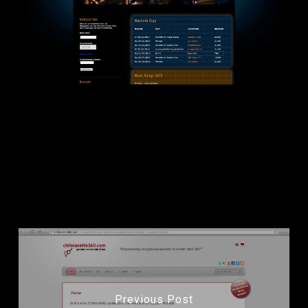
dh+ gestaltet Website für die Mannheimer Rock-Pop-
Cover-Band
Yankee Rose
in neuem Gewand. Skills: Grafik,
HTML, CSS, CMS, Java, jQuery.
Previous Post