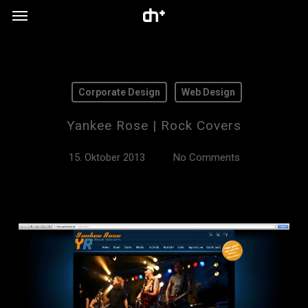
Menu
Skip
to
main
content
Corporate Design
Web Design
Yankee Rose | Rock Covers
15. Oktober 2013
No Comments