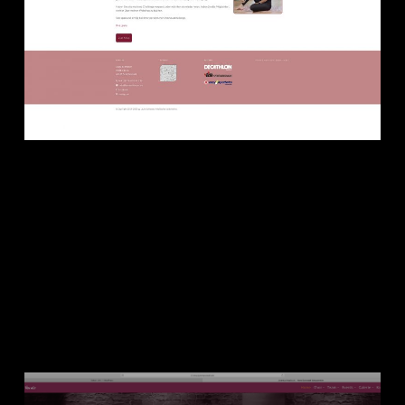
dh+ | Webshop-Gestaltung und
Realisation für Laura Schlosser |Personal
Trainer, Ernährungsberaterin, Fitness
Trainer.