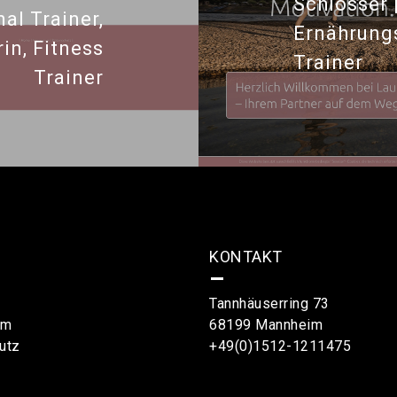
Schlosser 
al Trainer,
Ernährungs
in, Fitness
Trainer
Trainer
KONTAKT
–
Tannhäuserring 73
um
68199 Mannheim
utz
+49(0)1512-1211475