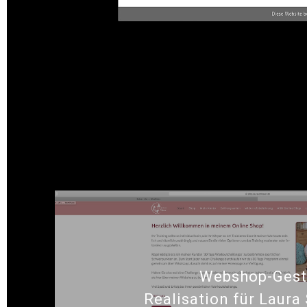
dh+ | Relaunch und Rea
und Geburtshilfe, Lu
Webshop-Gest
Realisation für Laura 