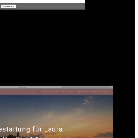
Ärztin für Gynäkologie
staltung für Laura