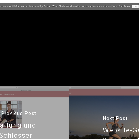
lisation für Dr. Susanne Oberdorf, 
dwigshafen am Rhein
Previous Post
Next Post
altung und
Website-Ge
Schlosser |