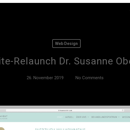
Web Design
te-Relaunch Dr. Susanne Ob
26. November 2019
No Comments