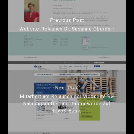
Previous Post
Website-Relaunch Dr. Susanne Oberdorf
Next Post
Mitarbeit am Relaunch der Webseite BG
Nahrungsmittel und Gastgewerbe auf
Tpyo3-Basis